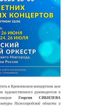
етить
в Кремлевско
м
концертном з
але
ем х
удожественн
ого
руководител
я
и
ижеров
Георги
я
СИБИЛЕВ
А
ультуры Нижегородской области и