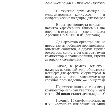
Администрации г
. Нижнего
Новгоро
В
течение
д
в
ух месяцев А
междун
ародных конкурсов — пр
симфонически
е
шедевр
ы,
джазов
ы
е
В центре к
о
н
церт
а
-о
ткрыти
я
палитра хар
а
ктерных танцев из зн
оперного искусс
тва
— сцена пис
ьма
Арсени
и
СУХАРЕВ
ОЙ
(сопрано)
.
Для артистов
оркестра
эти к
представить любимые произведени
я
опытных
солистов, а другие прояв
оркестром
солиста-регулятора
груп
композитор и аранжировщик, стремя
авторских сочинениях.
Также, в
рамках летнего 
назад
музыкальный мир обогатилс
Концерт для флейты с оркестром 
инструмента,
часто включа
емое
в пр
сложное произведение
—
Концерт дл
Переместившись
еще
на век
композитор написал увертюру
и
му
сезона
26 июля
станет легендарное 
Помимо 15 симфонических п
и к 95-летию со дня рождения Мик