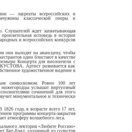
онии
— лауреаты всероссийских и
м
чужин
ы
классической оперы и
о
.
Слушателей
ждет захватывающая
 пр
онзительная
исповедь
в истории
родных и всероссийских конкурсов
ом они выходят на авансцену, что
бы
кестрантов одни блистают в качестве
ремьера
Концерт
а
для виолончел
и с
я
КУСТОВА
.
Артист
развивается как
бственное художественное видение в
бым символизмом
.
Ровно 100 лет
ни
жегородцы
услыш
а
т виртуозный
сполнителями сочинений для этого
звучит
монумент
альное и техниче
ски
1826 году, в возрасте всего 17 лет,
ением программы
концерта-закрытия
дает атмосферу волшебного лес
а
.
кального лектория «Любите Россию»
пит
Биг-Бэнд, созданный из солистов