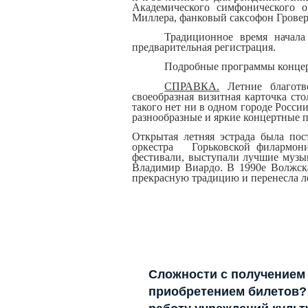
Академического симфонического 
Миллера, фанковый саксофон Грове
Традиционное время начала
предварительная регистрация.
Подробные программы концер
СПРА
ВКА.
Летние благот
в
своеобразная визитная карточк
а сто
такого нет ни
в о
дном г
ороде
Рос
си
разнообразные и яркие концертн
ые 
Открытая ле
тня
я эстр
ада б
ыла
пос
оркестра Горьковской
филармон
фестивали, выступали лучш
ие м
узы
Владимир Виардо. В 1990е
Волжск
прекрасную традицию и перенес
ла л
Сложности с получением
приобретением билетов? 