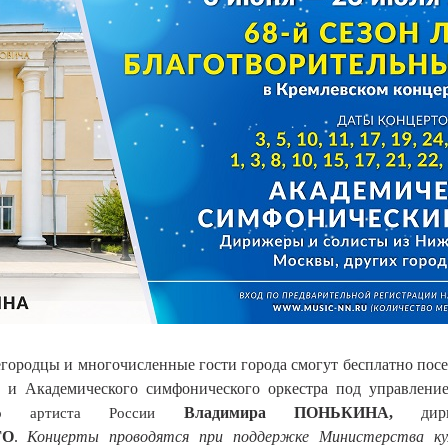
ородцы и многочисленные гости города смогут бесплатно пос
и
и
А
кадемич
еского симфонического оркестра
под управлени
Владимир
а
ПОНЬКИНА
,
дир
о
артист
а
России
ГО
.
Концерты
проводятся при поддержке Министерства к