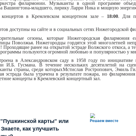
оркестра филармонии. Музыканты в одной п
рограм
ме объед
ра Вашингтона-младшего, лирику Ларри Ника и мощную энерги
 концертов в Кремлевском концертном за
ле –
18:00
. Для п
тов доступны на сайте
и в социальных сетях
Нижегородской фи
орительн
ые
сезоны
, которые Нижегородская филармония е
л
ицы Поволжья. Нижегородц
ы гордятся этой многолетней
неп
и! Проходящи
е ранее н
а о
ткрыто
й эстраде Волжского откоса, а т
программы пользуются огромн
ой любовью и популярностью у
мн
троена в Ал
ександров
ско
м саду
в 1958 году по инициативе 
ии
И.
Б
. Гусмана. В течение нескольк
их десятилетий на сцен
кан
ты с
траны
, среди
которых Мстислав
Ростроп
ович, Эмиль Ги
ая эстрада бы
ла
утрачена в результате пожар
а, но филармония
е
тние к
онц
ерты в
Кремлевский
концертн
ый
зал.
 "Пушкинской карты" или
Решаем вместе
Знаете, как улучшить