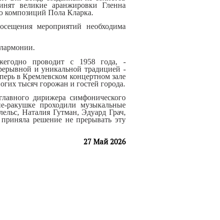
инят великие аранжировки Гленна
ю композиций Пола Кларка.
осещения мероприятий необходима
лармонии.
жегодно проводит с 1958 года, -
рерывной и уникальной традицией -
еперь в Кремлевском концертном зале
огих тысяч горожан и гостей города.
главного дирижера
симфонического
е-раку
шке проходили музыкальные
лельс, Наталия Гутман, Эдуард Грач,
 приняла реш
ение не прерывать эту
27 Май 2026