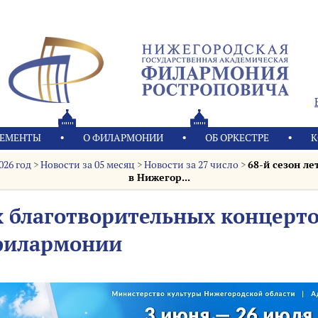
ЕМЕНТЫ
О ФИЛАРМОНИИ
OБ ОРКЕСТРЕ
К
026 год
>
Новости за 05 месяц
>
Новости за 27 число
>
68-й сезон л
в Нижегор...
х благотворительных концерто
филармонии