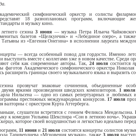
да.
кадемический симфонический оркестр
и
солисты
филарм
едставят 1
8
разноплановых программ
, включающ
ие
же
стандарт
ы
и муз
ык
у
кин
о
.
летнего
сезона
3 июня
—
музык
а
Петра Ильича Чайковског
аменитых балетов «Ще
лкунчик» и «Лебединое озеро», а также
 Татьяны
из «Евгения Онегина»
в исполнении
лауреат
а
междуна
онцерты
—
всегда особенный
повод для гордости
. Именно л
ет
 и выступить вместе с коллегами уже в новом качестве.
Среди ор
ляют себя как
современные авторы. Так,
24 июля
состоится
п
пы фаготов Академического симфонического
оркестра
Никола
сь расширить границы своего музыкального языка и выразить
со
сезона прозвучат
знаковые сочинения, объединенные осо
я двумя яркими
произведения
шведских композиторов.
1 июля
Карла Нильсена — одно из с
амых репертуарных и любимых и
ограммы престижных международных конкурсов.
17 июля
про
я валторны с оркестром Курта Аттерберга.
 раньше,
слушатели встретятся с гением Феликса Мендельсона. В 
зыку
к комедии Уильяма Шекспира «Сон в л
етнюю ночь». Украш
Скерцо
, которое своей воздушностью и легкостью идеально пере
рограмм,
11 июня
и
21 июля
состоятся
концер
ты солистов музы
аэла Таривердиева «Мгновения музыки»,
также
3 июля
высту