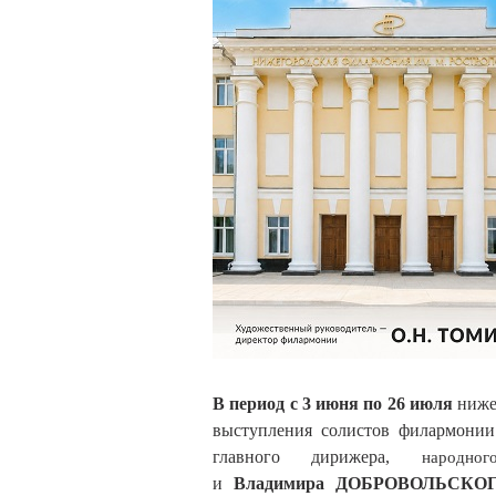
В период с
3
июня по
2
6
июля
нижег
выступ
ления
солистов филармони
главн
ого
дирижер
а,
народн
ог
и
Владимир
а
ДОБРОВОЛЬСК
О