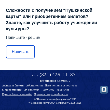
Сложности с получением "Пушкинской
карты" или приобретением билетов?
Знаете, как улучшить работу учреждений
культуры?
Напишите - решим!
Написать
(831) 439-11-87
КАССА:
территория Кремля, 2
Афиша и билеты
Абонементы
Изменения в репертуаре
О филармонии
Oб оркестре
Партнеры
Вакансии
Купить билеты онлайн
Правила покупки билетов
© "Нижегородская филармония" 2015
©
Создание сайта
ООО "
СолидСайт
", 2008-2026