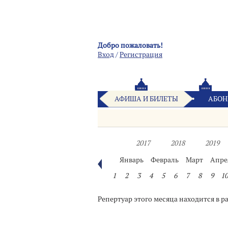
Добро пожаловать!
Вход
/
Pегистрация
АФИША И БИЛЕТЫ
АБОН
2017
2018
2019
Январь
Февраль
Март
Апре
1
2
3
4
5
6
7
8
9
10
Репертуар этого месяца находится в р