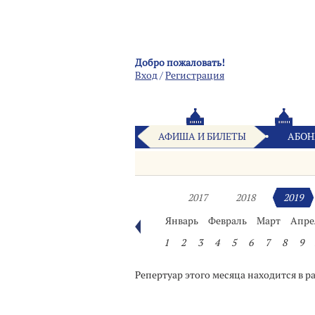
Добро пожаловать!
Вход
/
Pегистрация
АФИША И БИЛЕТЫ
АБОН
2017
2018
2019
Январь
Февраль
Март
Апре
1
2
3
4
5
6
7
8
9
Репертуар этого месяца находится в р