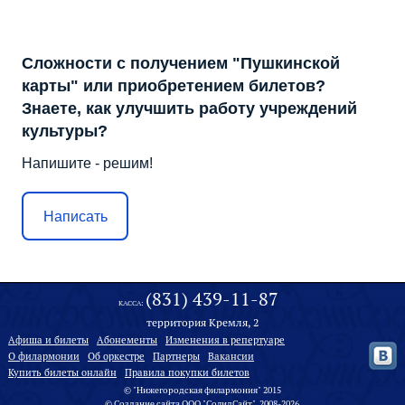
Сложности с получением "Пушкинской
карты" или приобретением билетов?
Знаете, как улучшить работу учреждений
культуры?
Напишите - решим!
Написать
(831) 439-11-87
КАССА:
территория Кремля, 2
Афиша и билеты
Абонементы
Изменения в репертуаре
О филармонии
Oб оркестре
Партнеры
Вакансии
Купить билеты онлайн
Правила покупки билетов
© "Нижегородская филармония" 2015
©
Создание сайта
ООО "
СолидСайт
", 2008-2026