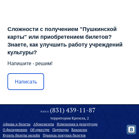
Сложности с получением "Пушкинской
карты" или приобретением билетов?
Знаете, как улучшить работу учреждений
культуры?
Напишите - решим!
Написать
(831) 439-11-87
КАССА:
территория Кремля, 2
Афиша и билеты
Абонементы
Изменения в репертуаре
О филармонии
Oб оркестре
Партнеры
Вакансии
Купить билеты онлайн
Правила покупки билетов