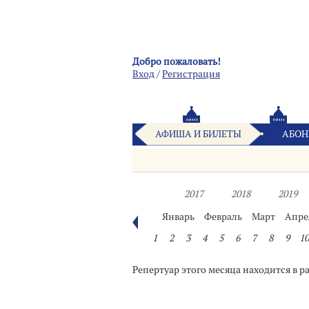
Добро пожаловать!
Вход
/
Pегистрация
АФИША И БИЛЕТЫ
АБОН
2017
2018
2019
Январь
Февраль
Март
Апре
1
2
3
4
5
6
7
8
9
10
Репертуар этого месяца находится в р