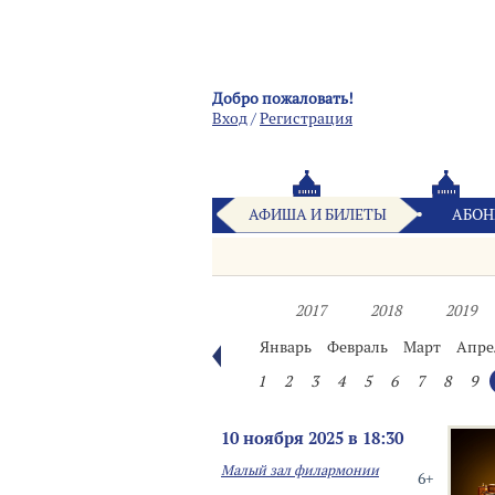
Добро пожаловать!
Вход
/
Pегистрация
АФИША И БИЛЕТЫ
АБОН
2017
2018
2019
Январь
Февраль
Март
Апре
1
2
3
4
5
6
7
8
9
10 ноября 2025 в 18:30
Малый зал филармонии
6+