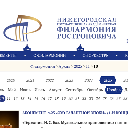
ЕМЕНТЫ
О ФИЛАРМОНИИ
OБ ОРКЕСТРЕ
К
Филармония
>
Архив
>
2025
>
11
>
10
2020
2021
2022
2023
2024
2025
20
ль
Май
Июнь
Июль
Август
Сентябрь
Октябрь
Ноябрь
Д
10
11
12
13
14
15
16
17
18
19
20
21
22
23
24
25
26
27
28
АБОНЕМЕНТ №25 «ЭХО ГАЛАНТНОЙ ЭПОХИ» (1-Й КОНЦ
«Германия. И. С. Бах. Музыкальное приношение»
(конце