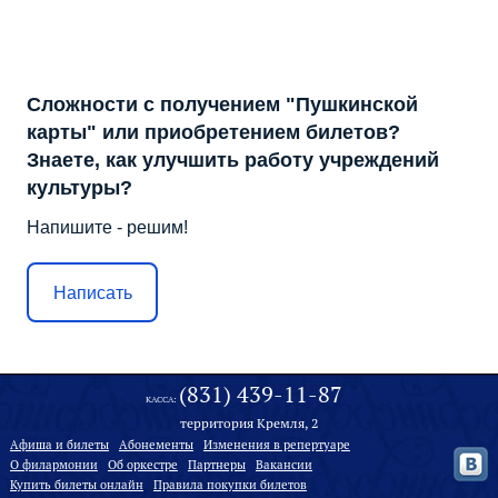
Сложности с получением "Пушкинской
карты" или приобретением билетов?
Знаете, как улучшить работу учреждений
культуры?
Напишите - решим!
Написать
(831) 439-11-87
КАССА:
территория Кремля, 2
Афиша и билеты
Абонементы
Изменения в репертуаре
О филармонии
Oб оркестре
Партнеры
Вакансии
Купить билеты онлайн
Правила покупки билетов