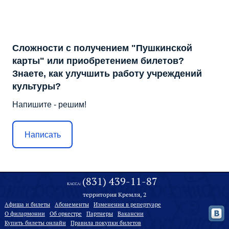
Сложности с получением "Пушкинской
карты" или приобретением билетов?
Знаете, как улучшить работу учреждений
культуры?
Напишите - решим!
Написать
(831) 439-11-87
КАССА:
территория Кремля, 2
Афиша и билеты
Абонементы
Изменения в репертуаре
О филармонии
Oб оркестре
Партнеры
Вакансии
Купить билеты онлайн
Правила покупки билетов