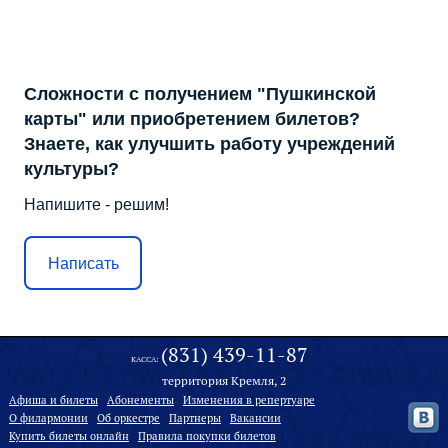
Сложности с получением "Пушкинской
карты" или приобретением билетов?
Знаете, как улучшить работу учреждений
культуры?
Напишите - решим!
Написать
(831) 439-11-87
КАССА:
территория Кремля, 2
Афиша и билеты
Абонементы
Изменения в репертуаре
О филармонии
Oб оркестре
Партнеры
Вакансии
Купить билеты онлайн
Правила покупки билетов