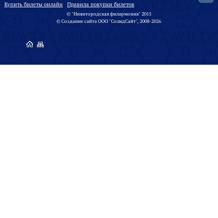
Купить билеты онлайн
Правила покупки билетов
© "Нижегородская филармония" 2015
©
Создание сайта
ООО "
СолидСайт
", 2008-2026