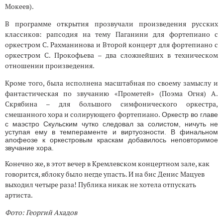
Мокеев).
В программе открытия прозвучали произведения русских
классиков: рапсодия на тему Паганини для фортепиано с
оркестром С. Рахманинова и Второй концерт для фортепиано с
оркестром С. Прокофьева – два сложнейших в техническом
отношении произведения.
Кроме того, была исполнена масштабная по своему замыслу и
фантастическая по звучанию «Прометей» (Поэма Огня) А.
Скрябина – для большого симфонического оркестра,
смешанного хора и солирующего фортепиано.
Оркестр во главе
с маэстро Скульским чутко следовал за солистом, ничуть не
уступая ему в темпераменте и виртуозности. В финальном
апофеозе к оркестровым краскам добавилось неповторимое
звучание хора.
Конечно же, в этот вечер в Кремлевском концертном зале, как
говорится, яблоку было негде упасть. И на бис Денис Мацуев
выходил четыре раза! Публика никак не хотела отпускать
артиста.
Фото: Георгий Ахадов