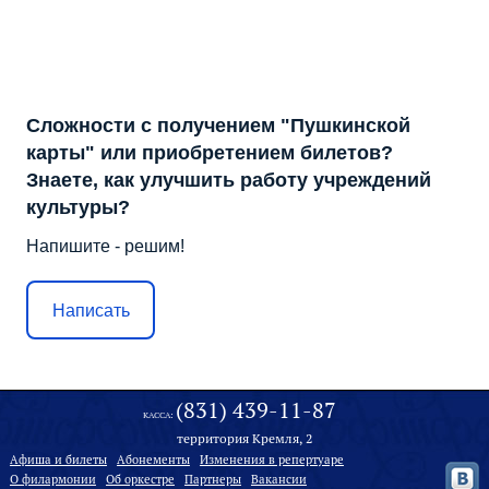
Сложности с получением "Пушкинской
карты" или приобретением билетов?
Знаете, как улучшить работу учреждений
культуры?
Напишите - решим!
Написать
(831) 439-11-87
КАССА:
территория Кремля, 2
Афиша и билеты
Абонементы
Изменения в репертуаре
О филармонии
Oб оркестре
Партнеры
Вакансии