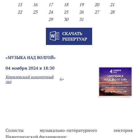
15
16
17
18
19
20
21
22
23
24
25
26
27
28
29
30
31
СКАЧАТЬ
РЕПЕРТУАР
«МУЗЫКА НАД ВОЛГОЙ»
04 ноября 2024 в 18:30
Кремлевский концертный
6+
зал
Солисты музыкально-литературного лектория
Нижегородской филармонии: