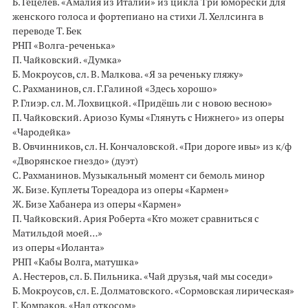
Б. Гецелев. «Амалия из Италии» из цикла Три юморески для
женского голоса и фортепиано на стихи Л. Хеллсинга в
переводе Т. Бек
РНП «Волга-реченька»
П. Чайковский. «Думка»
Б. Мокроусов, сл. В. Малкова. «Я за реченьку гляжу»
С. Рахманинов, сл. Г.Галиной «Здесь хорошо»
Р. Глиэр. сл. М. Лохвицкой. «Придёшь ли с новою весною»
П. Чайковский. Ариозо Кумы «Глянуть с Нижнего» из оперы
«Чародейка»
В. Овчинников, сл. Н. Кончаловской. «При дороге ивы» из к/ф
«Дворянское гнездо» (дуэт)
С. Рахманинов. Музыкальный момент си бемоль минор
Ж. Бизе. Куплеты Тореадора из оперы «Кармен»
Ж. Бизе Хабанера из оперы «Кармен»
П. Чайковский. Ария Роберта «Кто может сравниться с
Матильдой моей…»
из оперы «Иоланта»
РНП «Кабы Волга, матушка»
А. Нестеров, сл. Б. Пильника. «Чай друзья, чай мы соседи»
Б. Мокроусов, сл. Е. Долматовского. «Сормовская лирическая»
Г. Комраков. «Над откосом»