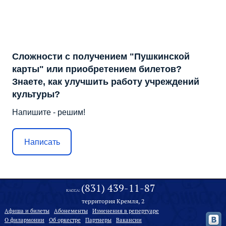
Сложности с получением "Пушкинской
карты" или приобретением билетов?
Знаете, как улучшить работу учреждений
культуры?
Напишите - решим!
Написать
(831) 439-11-87
КАССА:
территория Кремля, 2
Афиша и билеты
Абонементы
Изменения в репертуаре
О филармонии
Oб оркестре
Партнеры
Вакансии