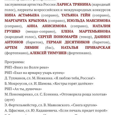
заслуженная артистка России
ЛАРИСА ТРЯНИНА
(народный
голос), лауреаты всероссийских и международных конкурсов
НИНА АСТАФЬЕВА
(сопрано),
ТАТЬЯНА ГЕЙН
(сопрано),
МАРГАРИТА КРЫЛОВА
(сопрано),
ИЗОЛЬДА МАКСИМОВА
(сопрано),
АННА АНИСИМОВА
(сопрано),
НАТАЛИЯ
ГРУШКО
(меццо-сопрано),
ЕЛЕНА МАРТЕМЬЯНОВА
(народный голос),
СЕРГЕЙ ПОНОМАРЁВ
(тенор),
ДАНИИЛ
АНТОНОВ
(баритон),
ГЕРМАН ДЕСЯТНИКОВ
(баритон),
АРТЕМ ЛЯМИН
(бас),
НАТАЛЬЯ ПРИВАРСКАЯ
(фортепиано),
АЛЕКСЕЙ ТИМУШЕВ
(фортепиано).
Программа:
РНП «Вниз по Волге реке»
РНП «Ехал на ярмарку ухарь купец»
Д. Тухманов, сл. М. Ножкина. «Я люблю тебя, Россия!»
Б. Мокроусов, сл. И. Шамова. «Костры горят далёкие»
РНП «Ах ты, душечка»
М. Пономаренко, сл. С. Есенина. «Отговорила роща золотая»
(дуэт)
Э. Фертельмейстер, сл. В. Маяковского. «Снега кругом»
А. Цфасман, сл. Ю. Кадашевича. «Если печаль придет порой»