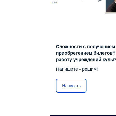
6+
зал
Сложности с получением
приобретением билетов? 
работу учреждений куль
Напишите - решим!
Написать