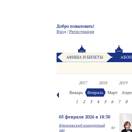
Добро пожаловать!
Вход
/
Pегистрация
АФИША И БИЛЕТЫ
АБОН
2017
2018
2019
Январь
Февраль
Март
Апре
1
2
3
4
5
6
7
8
05 февраля 2026 в 18:30
Кремлевский концертный
6+
зал