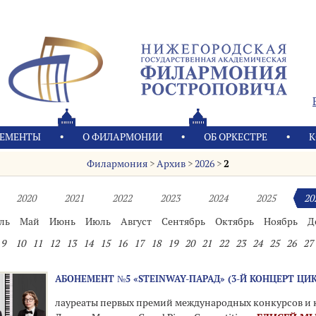
ЕМЕНТЫ
О ФИЛАРМОНИИ
OБ ОРКЕСТРЕ
К
Филармония
>
Архив
>
2026
>
2
2020
2021
2022
2023
2024
2025
20
ль
Май
Июнь
Июль
Август
Сентябрь
Октябрь
Ноябрь
Д
9
10
11
12
13
14
15
16
17
18
19
20
21
22
23
24
25
26
27
АБОНЕМЕНТ №5 «STEINWAY-ПАРАД» (3-Й КОНЦЕРТ ЦИ
лауреаты первых премий международных конкурсов и 