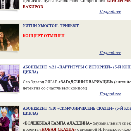
Дениса Мацуева «Grand Piano Competition»
ЕЛИСЕЙ М
БАКИРОВ
Подробнее
УИТНИ ХЬЮСТОН. ТРИБЬЮТ
КОНЦЕРТ ОТМЕНЕН
Подробнее
АБОНЕМЕНТ №21 «ПАРТИТУРЫ С ИСТОРИЕЙ» (3-Й КО
ЦИКЛА)
Сэр Эдвард ЭЛГАР.
«ЗАГАДОЧНЫЕ ВАРИАЦИИ»
(англий
детектив со счастливым концом)
Подробнее
АБОНЕМЕНТ №10 «СИМФОНИЧЕСКИЕ СКАЗКИ» (3-Й КО
ЦИКЛА)
«ВОЛШЕБНАЯ ЛАМПА АЛАДДИНА»
(музыкальный спек
проекта
«НОВАЯ СКАЗКА»
с музыкой Н. Римского-Кор