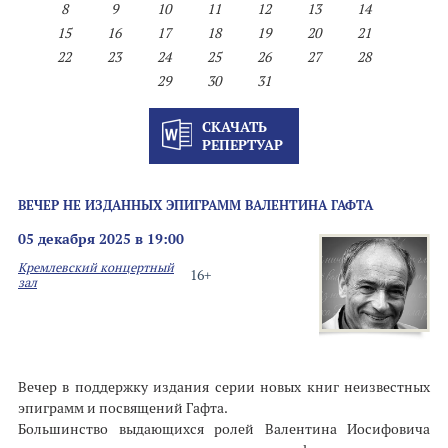
8
9
10
11
12
13
14
15
16
17
18
19
20
21
22
23
24
25
26
27
28
29
30
31
СКАЧАТЬ
РЕПЕРТУАР
ВЕЧЕР НЕ ИЗДАННЫХ ЭПИГРАММ ВАЛЕНТИНА ГАФТА
05 декабря 2025 в 19:00
Кремлевский концертный
16+
зал
Вечер в поддержку издания серии новых книг неизвестных
эпиграмм и посвящений Гафта.
Большинство выдающихся ролей Валентина Иосифовича