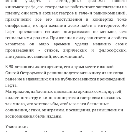
можно увидеть в легендарных фильмах нашего
кинематографа, его театральные работы тоже запечатлены на
пленку, они есть в архивах театров и теле- и радиокомпаний,
практически все его выступления в концертах тоже
оцифрованы, их при желании легко найти в интернете. Но
Гафт прославился своими эпиграммами не меньше, чем
гениальными ролями. При жизни в силу занятости и свойств
характера он мало времени уделял изданию своих
произведений - стихов, лирических и философских,
эпиграмм, посвящений, воспоминаний.
К 90-летию великого артиста, его друзья месте с вдовой
Ольгой Остроумовой решили подготовить книгу из никогда
ранее не издававшихся и не публиковавшихся произведений
Гафта.
Материалов, найденных в домашних архивах семьи, друзей,
коллег по театру и кино, концертам и гастролям оказалось
так много, что хотелось бы, чтобы все эти бесценные
сочинения, стихи, эпиграммы, посвящения, размышления и
воспоминания были изданы.
Участники: