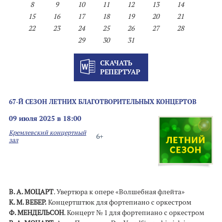
8
9
10
11
12
13
14
15
16
17
18
19
20
21
22
23
24
25
26
27
28
29
30
31
СКАЧАТЬ
РЕПЕРТУАР
67-Й СЕЗОН ЛЕТНИХ БЛАГОТВОРИТЕЛЬНЫХ КОНЦЕРТОВ
09 июля 2025 в 18:00
Кремлевский концертный
6+
зал
В. А. МОЦАРТ
. Увертюра к опере «Волшебная флейта»
К. М. ВЕБЕР.
Концертштюк для фортепиано с оркестром
Ф. МЕНДЕЛЬСОН
. Концерт № 1 для фортепиано с оркестром