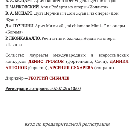
В. А. МОЦАРТ
. Ария Папагено «Der Vogelfänger bin ich ja»
П. ЧАЙКОВСКИЙ
. Ария Роберта из оперы «Иоланта»
В. А. МОЦАРТ
. Дуэт Церлины и Дон Жуана из оперы «Дон
Жуан»
Дж. ПУЧЧИНИ
. Ария Мими «Si, mi chiamano Mimi…” из оперы
«Богема»
Р. ЛЕОНКАВАЛЛО
. Речитатив и баллада Недды из оперы
«Паяцы»
Солисты: лауреаты международных и всероссийских
конкурсов
ДЕНИС ГРОМОВ
(фортепиано, Сочи),
ДАНИИЛ
АНТОНОВ
(баритон),
АРСЕНИЯ СУХАРЕВА
(сопрано)
Дирижёр —
ГЕОРГИЙ СИБИЛЕВ
Регистрация откроется 07.07.25 в 10:00
вход по предварительной регистрации