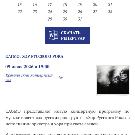
15
16
17
18
19
20
21
22
23
24
25
26
27
28
29
30
31
СКАЧАТЬ
РЕПЕРТУАР
КАГМО. ХОР РУССКОГО РОКА
09 июля 2026 в 19:00
Кремлевский концертный
6+
зал
CAGMO представляет новую концертную программу по
музыке известных русских рок-групп — «Хор Русского Рока» в
исполнении оркестра и хора при свете свечей.
В программе прозвучат песни таких легендарных групп, как: