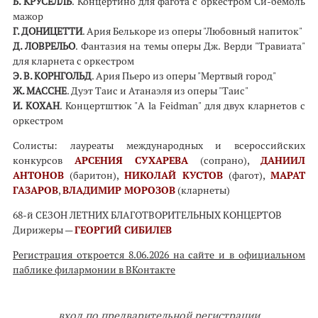
Б. КРУСЕЛЛЬ
. Концертино для фагота с оркестром Си-бемоль
мажор
Г. ДОНИЦЕТТИ
. Ария Белькоре из оперы "Любовный напиток"
Д. ЛОВРЕЛЬО
. Фантазия на темы оперы Дж. Верди "Травиата"
для кларнета с оркестром
Э. В. КОРНГОЛЬД
. Ария Пьеро из оперы "Мертвый город"
Ж. МАССНЕ
. Дуэт Таис и Атанаэля из оперы "Таис"
И. КОХАН
. Концертштюк "A la Feidman" для двух кларнетов с
оркестром
Солисты: лауреаты международных и всероссийских
конкурсов
АРСЕНИЯ СУХАРЕВА
(сопрано),
ДАНИИЛ
АНТОНОВ
(баритон),
НИКОЛАЙ КУСТОВ
(фагот),
МАРАТ
ГАЗАРОВ
,
ВЛАДИМИР МОРОЗОВ
(кларнеты)
68-й СЕЗОН ЛЕТНИХ БЛАГОТВОРИТЕЛЬНЫХ КОНЦЕРТОВ
Дирижеры —
ГЕОРГИЙ СИБИЛЕВ
Регистрация
откроется 8.06.2026 на сайте и в официальном
паблике филармонии в ВКонтакте
вход по предварительной регистрации