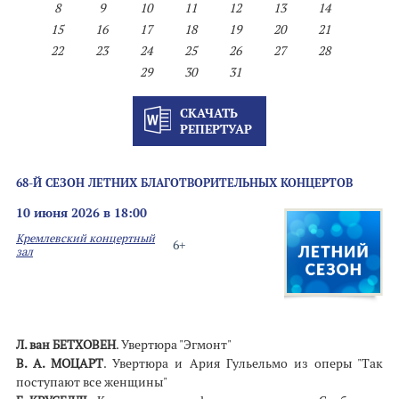
8
9
10
11
12
13
14
15
16
17
18
19
20
21
22
23
24
25
26
27
28
29
30
31
СКАЧАТЬ
РЕПЕРТУАР
68-Й СЕЗОН ЛЕТНИХ БЛАГОТВОРИТЕЛЬНЫХ КОНЦЕРТОВ
10 июня 2026 в 18:00
Кремлевский концертный
6+
зал
Л. ван БЕТХОВЕН
. Увертюра "Эгмонт"
В. А. МОЦАРТ
. Увертюра и Ария Гульельмо из оперы "Так
поступают все женщины"