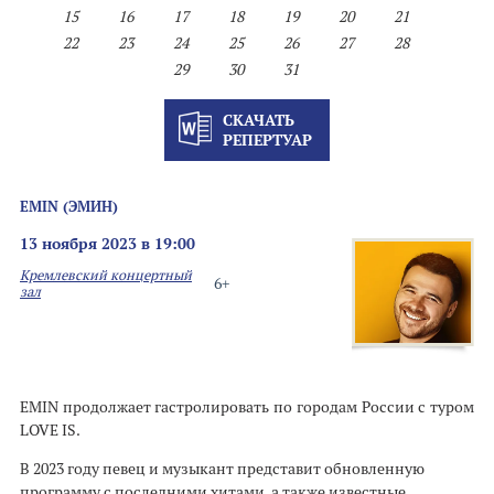
15
16
17
18
19
20
21
22
23
24
25
26
27
28
29
30
31
СКАЧАТЬ
РЕПЕРТУАР
EMIN (ЭМИН)
13 ноября 2023 в 19:00
Кремлевский концертный
6+
зал
EMIN продолжает гастролировать по городам России с туром
LOVE IS.
В 2023 году певец и музыкант представит обновленную
программу с последними хитами, а также известные