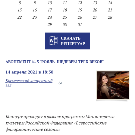
8
9
10
11
12
13
14
15
16
17
18
19
20
21
22
23
24
25
26
27
28
29
30
31
СКАЧАТЬ
РЕПЕРТУАР
АБОНЕМЕНТ № 5 "РОЯЛЬ. ШЕДЕВРЫ ТРЕХ ВЕКОВ"
14 апреля 2021 в 18:30
Кремлевский концертный
6+
зал
Концерт проходит в рамках программы Министерства
культуры Российской Федерации «Всероссийские
филармонические сезоны»