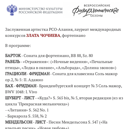
Заслуженная артистка РСО-Алания, лауреат международных
конкурсов
ЗЛАТА ЧОЧИЕВА
, фортепиано
В программе:
БАРТОК
- Соната для фортепиано, BB 88, Sz. 80
РАВЕЛЬ
- «Отражения»: («Ночные видения», «Печальные
птицы», «Лодка в океане», «Альборада», «Долина звонов»)
ГРАЦИОЛИ
-
ФРИДМАН
- Соната для клавесина Соль мажор
op.2, № 5: II. Адажио
БАХ
-
ФРИДМАН
- Бранденбургский концерт № 3 Соль мажор,
BWV 1048: I. Vivo
ШУБЕРТ
-
ЛИСТ
- «Куда?» S. 565 bis, № 5, вторая редакция (из из
цикла "Прекрасная мельничиха»)
- «Литания» S. 562 No. 1
- Баркарола S. 558, № 2
МЕНДЕЛЬСОН
-
ЛИСТ
- Песни Мендельсона S. 547 («На
крыльях песни», «Новая любовь»)