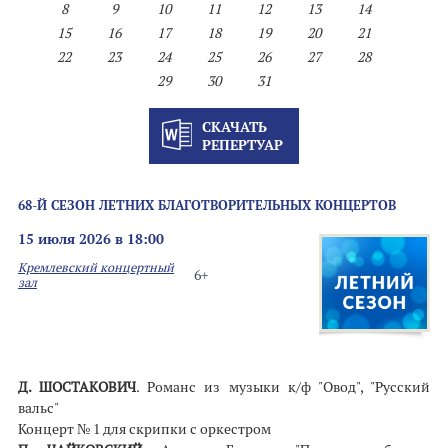
8
9
10
11
12
13
14
15
16
17
18
19
20
21
22
23
24
25
26
27
28
29
30
31
СКАЧАТЬ
РЕПЕРТУАР
68-Й СЕЗОН ЛЕТНИХ БЛАГОТВОРИТЕЛЬНЫХ КОНЦЕРТОВ
15 июля 2026 в 18:00
Кремлевский концертный
6+
зал
Д. ШОСТАКОВИЧ
. Романс из музыки к/ф "Овод", "Русский
вальс"
Концерт № 1 для скрипки с оркестром