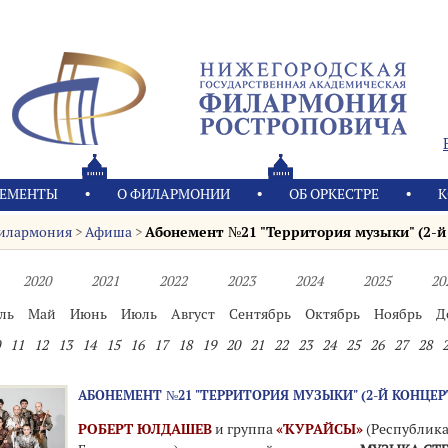
ЕМЕНТЫ
О ФИЛАРМОНИИ
OБ ОРКЕСТРЕ
К
илармония
>
Афиша
>
Абонемент №21 "Территория музыки" (2-й .
2020
2021
2022
2023
2024
2025
20
ль
Май
Июнь
Июль
Август
Сентябрь
Октябрь
Ноябрь
Д
11
12
13
14
15
16
17
18
19
20
21
22
23
24
25
26
27
28
АБОНЕМЕНТ №21 "ТЕРРИТОРИЯ МУЗЫКИ" (2-Й КОНЦЕР
РОБЕРТ ЮЛДАШЕВ
и группа
«ҠУРАЙСЫ»
(Республик