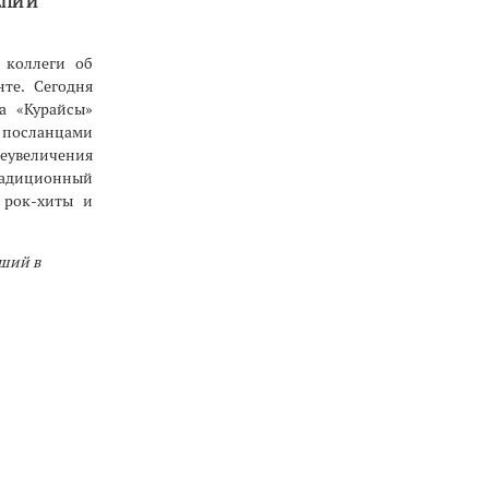
ПИ И
 коллеги об
те. Сегодня
а «Курайсы»
посланцами
еувеличения
традиционный
 рок-хиты и
сший в