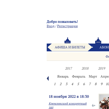
Добро пожаловать!
Вход
/
Pегистрация
АФИША И БИЛЕТЫ
АБОН
Ф
2017
2018
2019
Январь
Февраль
Март
Апре
1
2
3
4
5
6
7
8
9
10
18 ноября 2022 в 18:30
Кремлевский концертный
6+
зал