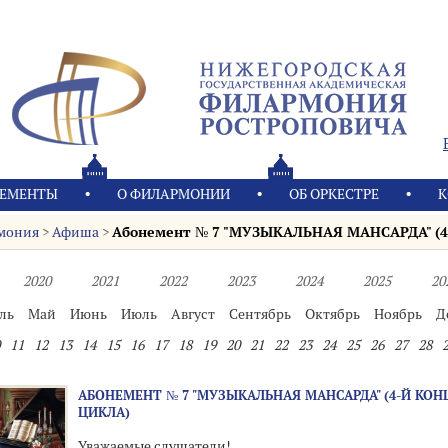
ЕМЕНТЫ
О ФИЛАРМОНИИ
OБ ОРКЕСТРЕ
К
мония
>
Афиша
>
Абонемент № 7 "МУЗЫКАЛЬНАЯ МАНСАРДА" (4-й
2020
2021
2022
2023
2024
2025
20
ль
Май
Июнь
Июль
Август
Сентябрь
Октябрь
Ноябрь
Д
11
12
13
14
15
16
17
18
19
20
21
22
23
24
25
26
27
28
АБОНЕМЕНТ № 7 "МУЗЫКАЛЬНАЯ МАНСАРДА" (4-Й КОН
ЦИКЛА)
Уважаемые слушатели!