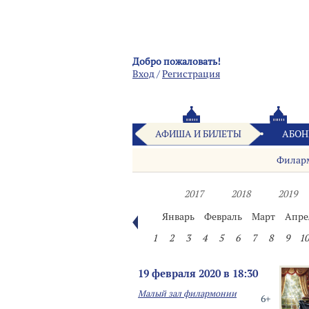
Добро пожаловать!
Вход
/
Pегистрация
АФИША И БИЛЕТЫ
АБОН
Филар
2017
2018
2019
Январь
Февраль
Март
Апре
1
2
3
4
5
6
7
8
9
10
19 февраля 2020 в 18:30
Малый зал филармонии
6+