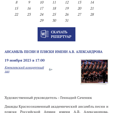
8
9
10
11
12
13
14
15
16
17
18
19
20
21
22
23
24
25
26
27
28
29
30
31
СКАЧАТЬ
РЕПЕРТУАР
АНСАМБЛЬ ПЕСНИ И ПЛЯСКИ ИМЕНИ А.В. АЛЕКСАНДРОВА
19 ноября 2023 в 17:00
Кремлевский концертный
6+
зал
Художественный руководитель – Геннадий Саченюк
Дважды Краснознаменный академический ансамбль песни и
пляски Российской Армии имени А.В. Александрова,