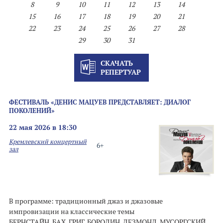
8
9
10
11
12
13
14
15
16
17
18
19
20
21
22
23
24
25
26
27
28
29
30
31
СКАЧАТЬ
РЕПЕРТУАР
ФЕСТИВАЛЬ «ДЕНИС МАЦУЕВ ПРЕДСТАВЛЯЕТ: ДИАЛОГ
ПОКОЛЕНИЙ»
22 мая 2026 в 18:30
Кремлевский концертный
6+
зал
В программе: традиционный джаз и джазовые
импровизации на классические темы
БЕРНСТАЙН, БАХ, ГРИГ, БОРОДИН, ДЕЗМОНД, МУСОРГСКИЙ,