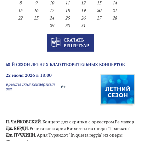
8
9
10
11
12
13
14
15
16
17
18
19
20
21
22
23
24
25
26
27
28
29
30
31
СКАЧАТЬ
РЕПЕРТУАР
68-Й СЕЗОН ЛЕТНИХ БЛАГОТВОРИТЕЛЬНЫХ КОНЦЕРТОВ
22 июля 2026 в 18:00
Кремлевский концертный
6+
зал
П. ЧАЙКОВСКИЙ
. Концерт для скрипки с оркестром Ре мажор
Дж. ВЕРДИ
. Речитатив и ария Виолетты из оперы "Травиата"
Дж. ПУЧЧИНИ
. Ария Турандот "In questa reggia" из оперы