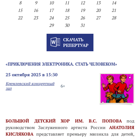
8
9
10
11
12
13
14
15
16
17
18
19
20
21
22
23
24
25
26
27
28
29
30
31
СКАЧАТЬ
РЕПЕРТУАР
«ПРИКЛЮЧЕНИЯ ЭЛЕКТРОНИКА. СТАТЬ ЧЕЛОВЕКОМ»
25 октября 2025 в 15:30
Кремлевский концертный
6+
зал
БОЛЬШОЙ ДЕТСКИЙ ХОР ИМ. В.С. ПОПОВА
под
руководством Заслуженного артиста России
АНАТОЛИЯ
КИСЛЯКОВА
представляет премьеру мюзикла для детей,