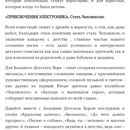
которые обязательно станут взрослыми, и для взрослых,
которые когда-то были детьми.
«ПРИКЛЮЧЕНИЯ ЭЛЕКТРОНИКА. Стать Человеком»
Всем известный сюжет о дружбе и верности, о том, как даже
робот, благодаря этим понятиям может стать Человеком, и
знакомые каждому с детства , ставшие частью нашего
сознания песни – есть залог успешного и интересного
детского спектакля как для самых маленьких зрителей, так и
для поколения их родителей, и даже бабушек и дедушек.
Для Большого Детского Хора – опыт создания полноценного
мюзикла, с настоящими сложными танцами, с красивейшим
художественным оформлением, сложной музыкой и светом -
уже далеко не первый. Юные зрители давно полюбили
«Чуковского» и «Балладу о маленьком герое», которые
собирают неизменные аншлаги по всей стране.
Давайте вместе с Большим Детским Хором послушаем и
споём «Крылатые качели», «Колокола», «До чего дошёл
прогресс», «Песню о собаке», «Ведь ты – человек» и многие
другие. А главное – ненадолго окунёмся в детство, ведь оно –