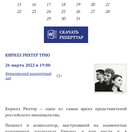
15
16
17
18
19
20
21
22
23
24
25
26
27
28
29
30
31
СКАЧАТЬ
РЕПЕРТУАР
КИРИЛЛ РИХТЕР ТРИО
26 марта 2022 в 19:00
Кремлевский концертный
12+
зал
Кирилл Рихтер — один из самых ярких представителей
российского минимализма.
Пианист и композитор, выступавший на знаменитых
концертных площадках Европы, в том числе и в