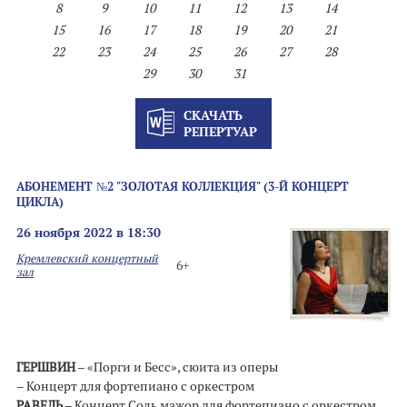
8
9
10
11
12
13
14
15
16
17
18
19
20
21
22
23
24
25
26
27
28
29
30
31
СКАЧАТЬ
РЕПЕРТУАР
АБОНЕМЕНТ №2 "ЗОЛОТАЯ КОЛЛЕКЦИЯ" (3-Й КОНЦЕРТ
ЦИКЛА)
26 ноября 2022 в 18:30
Кремлевский концертный
6+
зал
ГЕРШВИН
– «Порги и Бесс», сюита из оперы
– Концерт для фортепиано с оркестром
РАВЕЛЬ
– Концерт Соль мажор для фортепиано с оркестром