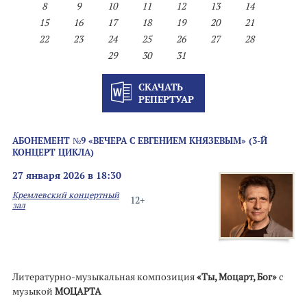
8
9
10
11
12
13
14
15
16
17
18
19
20
21
22
23
24
25
26
27
28
29
30
31
СКАЧАТЬ
РЕПЕРТУАР
АБОНЕМЕНТ №9 «ВЕЧЕРА С ЕВГЕНИЕМ КНЯЗЕВЫМ» (3-Й
КОНЦЕРТ ЦИКЛА)
27 января 2026 в 18:30
Кремлевский концертный
12+
зал
Литературно-музыкальная композиция
«Ты, Моцарт, Бог»
с
музыкой
МОЦАРТА