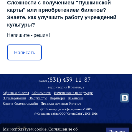
Сложности с получением "Пушкинской
карты" или приобретением билетов?
Знаете, как улучшить работу учреждений
культуры?
Напишите - решим!
Написать
(831) 439-11-87
КАССА:
территория Кремля, 2
Афиша и билеты
Абонементы
Изменения в репертуаре
О филармонии
Oб оркестре
Партнеры
Вакансии
Купить билеты онлайн
Правила покупки билетов
© "Нижегородская филармония" 2015
©
Создание сайта
ООО "
СолидСайт
", 2008-2026
Мы используем cookie.
Соглашение об
Принять