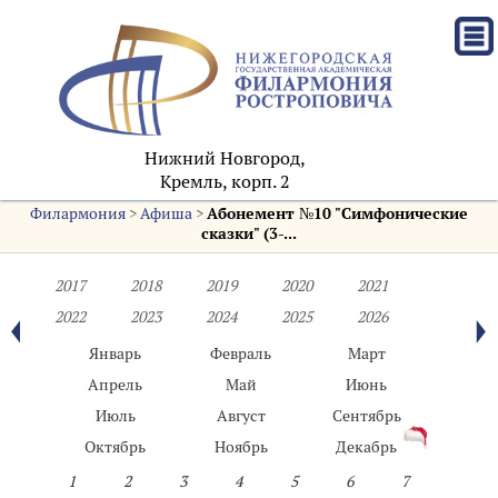
Нижний Новгород,
Кремль, корп. 2
Филармония
>
Афиша
>
Абонемент №10 "Симфонические
сказки" (3-...
2017
2018
2019
2020
2021
2022
2023
2024
2025
2026
Январь
Февраль
Март
Апрель
Май
Июнь
Июль
Август
Сентябрь
Октябрь
Ноябрь
Декабрь
1
2
3
4
5
6
7