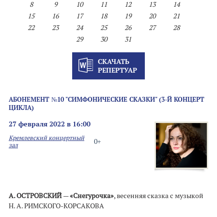
8
9
10
11
12
13
14
15
16
17
18
19
20
21
22
23
24
25
26
27
28
29
30
31
СКАЧАТЬ
РЕПЕРТУАР
АБОНЕМЕНТ №10 "СИМФОНИЧЕСКИЕ СКАЗКИ" (3-Й КОНЦЕРТ
ЦИКЛА)
27 февраля 2022 в 16:00
Кремлевский концертный
0+
зал
А. ОСТРОВСКИЙ
—
«Снегурочка»
, весенняя сказка с музыкой
Н. А. РИМСКОГО-КОРСАКОВА