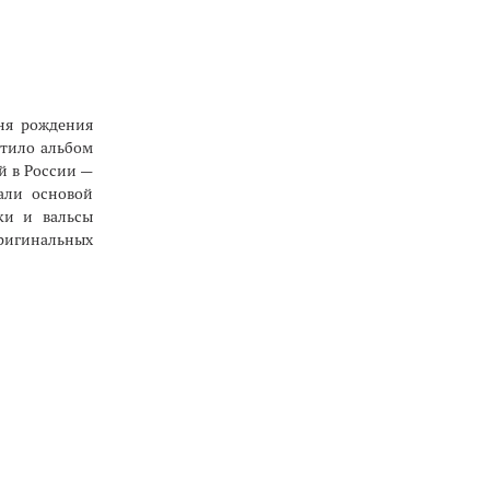
дня рождения
стило альбом
й в России —
тали основой
ки и вальсы
ригинальных