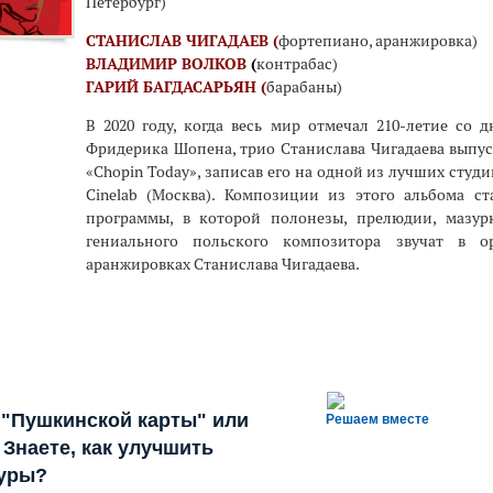
Петербург)
СТАНИСЛАВ ЧИГАДАЕВ (
фортепиано, аранжировка)
ВЛАДИМИР ВОЛКОВ
(
контрабас)
ГАРИЙ БАГДАСАРЬЯН (
барабаны)
В 2020 году, когда весь мир отмечал 210-летие со 
Фридерика Шопена, трио Станислава Чигадаева выпу
«Chopin Today», записав его на одной из лучших студи
Cinelab (Москва). Композиции из этого альбома с
программы, в которой полонезы, прелюдии, мазур
гениального польского композитора звучат в о
аранжировках Станислава Чигадаева.
 "Пушкинской карты" или
Решаем вместе
Знаете, как улучшить
туры?