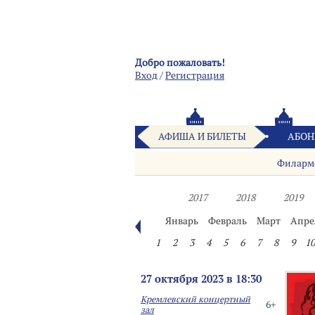
Добро пожаловать!
Вход
/
Pегистрация
АФИША И БИЛЕТЫ
АБОН
Филарм
2017
2018
2019
Январь
Февраль
Март
Апре
1
2
3
4
5
6
7
8
9
10
27 октября 2023 в 18:30
Кремлевский концертный
6+
зал