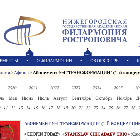
ЕМЕНТЫ
О ФИЛАРМОНИИ
OБ ОРКЕСТРЕ
К
ония
>
Афиша
>
Абонемент №4 "ТРАНСФОРМАЦИИ" (1-й концерт 
2020
2021
2022
2023
2024
2025
20
ль
Май
Июнь
Июль
Август
Сентябрь
Октябрь
Ноябрь
Д
11
12
13
14
15
16
17
18
19
20
21
22
23
24
25
26
27
28
АБОНЕМЕНТ №4 "ТРАНСФОРМАЦИИ" (1-Й КОНЦЕРТ ЦИ
«CHOPIN TODAY».
«STANISLAV CHIGADAEV TRIО»
(Сан