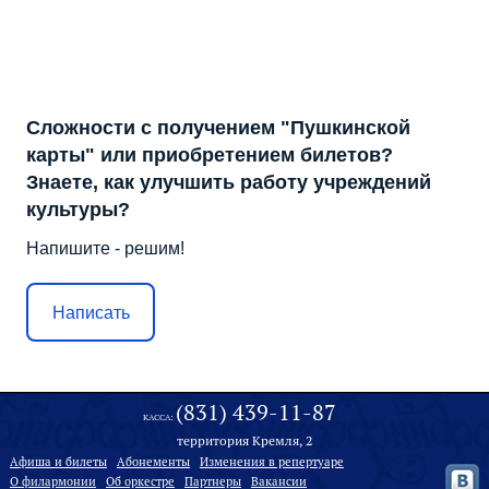
Сложности с получением "Пушкинской
карты" или приобретением билетов?
Знаете, как улучшить работу учреждений
культуры?
Напишите - решим!
Написать
(831) 439-11-87
КАССА:
территория Кремля, 2
Афиша и билеты
Абонементы
Изменения в репертуаре
О филармонии
Oб оркестре
Партнеры
Вакансии