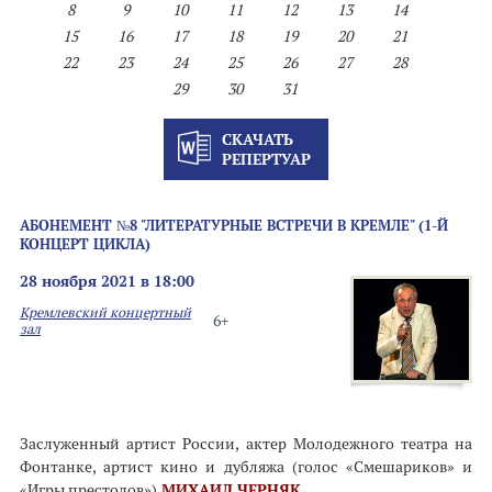
8
9
10
11
12
13
14
15
16
17
18
19
20
21
22
23
24
25
26
27
28
29
30
31
СКАЧАТЬ
РЕПЕРТУАР
АБОНЕМЕНТ №8 "ЛИТЕРАТУРНЫЕ ВСТРЕЧИ В КРЕМЛЕ" (1-Й
КОНЦЕРТ ЦИКЛА)
28 ноября 2021 в 18:00
Кремлевский концертный
6+
зал
Заслуженный артист России, актер Молодежного театра на
Фонтанке, артист кино и дубляжа (голос «Смешариков» и
«Игры престолов»)
МИХАИЛ ЧЕРНЯК.