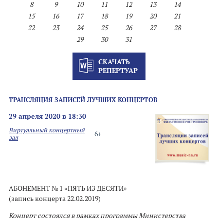
8
9
10
11
12
13
14
15
16
17
18
19
20
21
22
23
24
25
26
27
28
29
30
31
СКАЧАТЬ
РЕПЕРТУАР
ТРАНСЛЯЦИЯ ЗАПИСЕЙ ЛУЧШИХ КОНЦЕРТОВ
29 апреля 2020 в 18:30
Виртуальный концертный
6+
зал
АБОНЕМЕНТ № 1 «ПЯТЬ ИЗ ДЕСЯТИ»
(запись концерта 22.02.2019)
Концерт состоялся в рамках программы Министерства