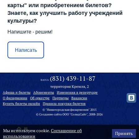
карты" или приобретением билетов?
Знаете, как улучшить работу учреждений
культуры?
Напишите - решим!
Написать
(831) 439-11-87
КАССА:
территория Кремля, 2
Афиша и билеты
Абонементы
Изменения в репертуаре
О филармонии
Oб оркестре
Партнеры
Вакансии
Купить билеты онлайн
Правила покупки билетов
© "Нижегородская филармония" 2015
©
Создание сайта
ООО "
СолидСайт
", 2008-2026
Мы используем cookie.
Соглашение об
Принять
использовании