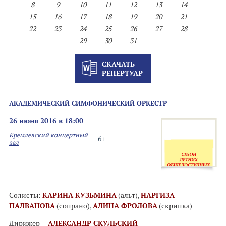
8
9
10
11
12
13
14
15
16
17
18
19
20
21
22
23
24
25
26
27
28
29
30
31
СКАЧАТЬ
РЕПЕРТУАР
АКАДЕМИЧЕСКИЙ СИМФОНИЧЕСКИЙ ОРКЕСТР
26 июня 2016 в 18:00
Кремлевский концертный
6+
зал
Солисты:
КАРИНА КУЗЬМИНА
(альт),
НАРГИЗА
ПАЛВАНОВА
(сопрано),
АЛИНА ФРОЛОВА
(скрипка)
Дирижер —
АЛЕКСАНДР СКУЛЬСКИЙ