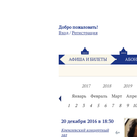
Добро пожаловать!
Вход
/
Pегистрация
АФИША И БИЛЕТЫ
АБОН
2017
2018
2019
Январь
Февраль
Март
Апре
1
2
3
4
5
6
7
8
9
10
20 декабря 2016 в 18:30
Кремлевский концертный
6+
зал