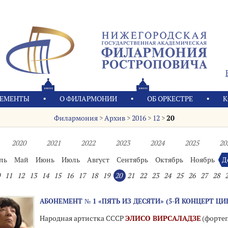
ЕМЕНТЫ
О ФИЛАРМОНИИ
OБ ОРКЕСТРЕ
К
Филармония
>
Архив
>
2016
>
12
>
20
2020
2021
2022
2023
2024
2025
20
ль
Май
Июнь
Июль
Август
Сентябрь
Октябрь
Ноябрь
Д
11
12
13
14
15
16
17
18
19
20
21
22
23
24
25
26
27
28
АБОНЕМЕНТ № 1 «ПЯТЬ ИЗ ДЕСЯТИ» (5-Й КОНЦЕРТ ЦИ
Народная артистка СССР
ЭЛИСО ВИРСАЛАДЗЕ
(форте