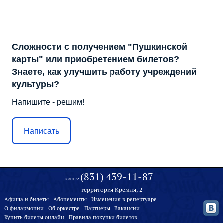
Сложности с получением "Пушкинской
карты" или приобретением билетов?
Знаете, как улучшить работу учреждений
культуры?
Напишите - решим!
Написать
(831) 439-11-87
КАССА:
территория Кремля, 2
Афиша и билеты
Абонементы
Изменения в репертуаре
О филармонии
Oб оркестре
Партнеры
Вакансии
Купить билеты онлайн
Правила покупки билетов