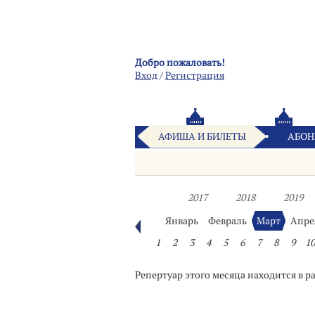
Добро пожаловать!
Вход
/
Pегистрация
АФИША И БИЛЕТЫ
АБОН
2017
2018
2019
Январь
Февраль
Март
Апре
1
2
3
4
5
6
7
8
9
10
Репертуар этого месяца находится в р