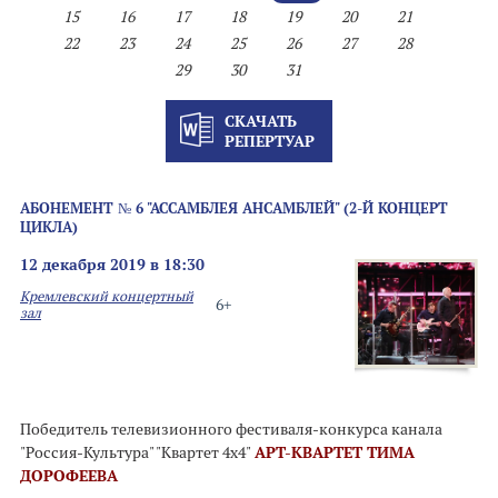
15
16
17
18
19
20
21
22
23
24
25
26
27
28
29
30
31
СКАЧАТЬ
РЕПЕРТУАР
АБОНЕМЕНТ № 6 "АССАМБЛЕЯ АНСАМБЛЕЙ" (2-Й КОНЦЕРТ
ЦИКЛА)
12 декабря 2019 в 18:30
Кремлевский концертный
6+
зал
Победитель телевизионного фестиваля-конкурса канала
"Россия-Культура" "Квартет 4х4"
АРТ-КВАРТЕТ ТИМА
ДОРОФЕЕВА