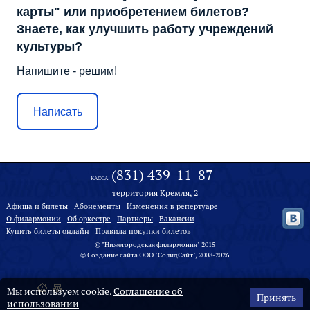
карты" или приобретением билетов?
Знаете, как улучшить работу учреждений
культуры?
Напишите - решим!
Написать
(831) 439-11-87
КАССА:
территория Кремля, 2
Афиша и билеты
Абонементы
Изменения в репертуаре
О филармонии
Oб оркестре
Партнеры
Вакансии
Купить билеты онлайн
Правила покупки билетов
© "Нижегородская филармония" 2015
©
Создание сайта
ООО "
СолидСайт
", 2008-2026
Мы используем cookie.
Соглашение об
Принять
использовании