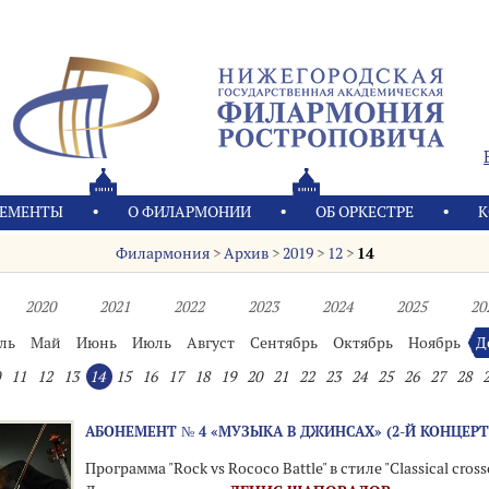
ЕМЕНТЫ
О ФИЛАРМОНИИ
OБ ОРКЕСТРЕ
К
Филармония
>
Архив
>
2019
>
12
>
14
2020
2021
2022
2023
2024
2025
20
ль
Май
Июнь
Июль
Август
Сентябрь
Октябрь
Ноябрь
Д
11
12
13
14
15
16
17
18
19
20
21
22
23
24
25
26
27
28
АБОНЕМЕНТ № 4 «МУЗЫКА В ДЖИНСАХ» (2-Й КОНЦЕРТ
Программа "Rock vs Rococo Battle" в стиле "Classical cross