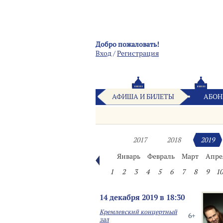
Добро пожаловать!
Вход
/
Pегистрация
АФИША И БИЛЕТЫ
АБОН
2017
2018
2019
Январь
Февраль
Март
Апре
1
2
3
4
5
6
7
8
9
10
14 декабря 2019 в 18:30
Кремлевский концертный
6+
зал