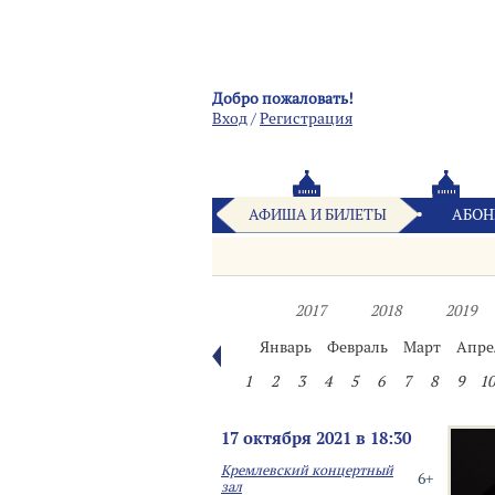
Добро пожаловать!
Вход
/
Pегистрация
АФИША И БИЛЕТЫ
АБОН
2017
2018
2019
Январь
Февраль
Март
Апре
1
2
3
4
5
6
7
8
9
10
17 октября 2021 в 18:30
Кремлевский концертный
6+
зал