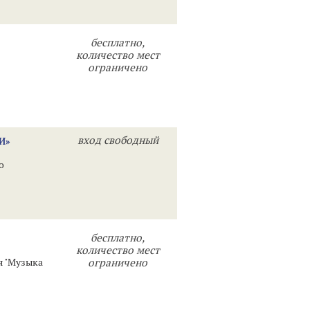
бесплатно,
количество мест
ограничено
вход свободный
И»
го
бесплатно,
количество мест
я "Музыка
ограничено