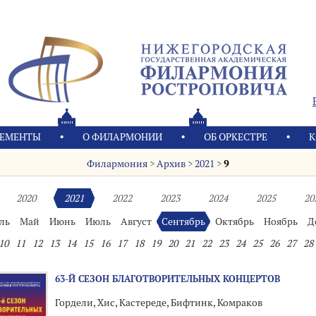
ЕМЕНТЫ
О ФИЛАРМОНИИ
OБ ОРКЕСТРЕ
К
Филармония
>
Архив
>
2021
>
9
2020
2021
2022
2023
2024
2025
20
ль
Май
Июнь
Июль
Август
Сентябрь
Октябрь
Ноябрь
Д
10
11
12
13
14
15
16
17
18
19
20
21
22
23
24
25
26
27
28
63-Й СЕЗОН БЛАГОТВОРИТЕЛЬНЫХ КОНЦЕРТОВ
Гордели, Хис, Кастереде, Бифтинк, Комраков