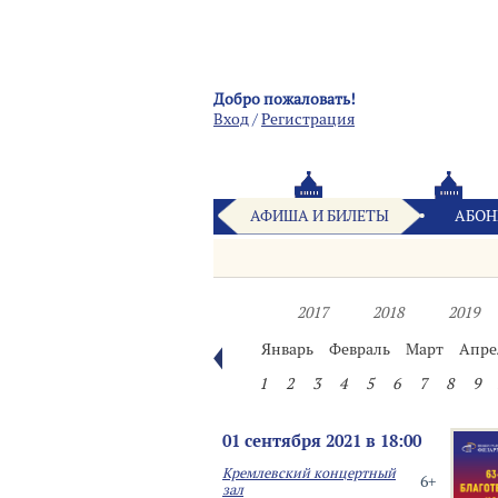
Добро пожаловать!
Вход
/
Pегистрация
АФИША И БИЛЕТЫ
АБОН
2017
2018
2019
Январь
Февраль
Март
Апре
1
2
3
4
5
6
7
8
9
01 сентября 2021 в 18:00
Кремлевский концертный
6+
зал