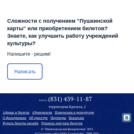
Сложности с получением "Пушкинской
карты" или приобретением билетов?
Знаете, как улучшить работу учреждений
культуры?
Напишите - решим!
Написать
(831) 439-11-87
КАССА:
территория Кремля, 2
Афиша и билеты
Абонементы
Изменения в репертуаре
О филармонии
Oб оркестре
Партнеры
Вакансии
Купить билеты онлайн
Правила покупки билетов
© "Нижегородская филармония" 2015
©
Создание сайта
ООО "
СолидСайт
", 2008-2026