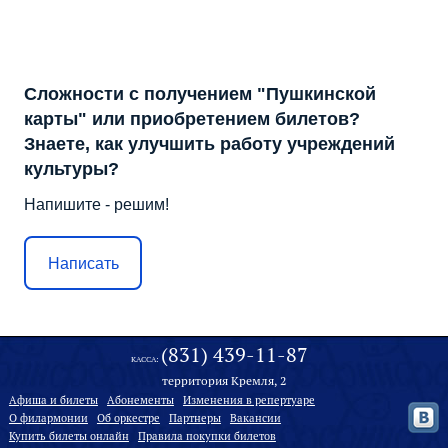
Сложности с получением "Пушкинской
карты" или приобретением билетов?
Знаете, как улучшить работу учреждений
культуры?
Напишите - решим!
Написать
(831) 439-11-87
КАССА:
территория Кремля, 2
Афиша и билеты
Абонементы
Изменения в репертуаре
О филармонии
Oб оркестре
Партнеры
Вакансии
Купить билеты онлайн
Правила покупки билетов