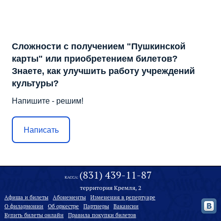
Сложности с получением "Пушкинской
карты" или приобретением билетов?
Знаете, как улучшить работу учреждений
культуры?
Напишите - решим!
Написать
(831) 439-11-87
КАССА:
территория Кремля, 2
Афиша и билеты
Абонементы
Изменения в репертуаре
О филармонии
Oб оркестре
Партнеры
Вакансии
Купить билеты онлайн
Правила покупки билетов