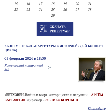
15
16
17
18
19
20
21
22
23
24
25
26
27
28
29
СКАЧАТЬ
РЕПЕРТУАР
АБОНЕМЕНТ №21 «ПАРТИТУРЫ С ИСТОРИЕЙ» (2-Й КОНЦЕРТ
ЦИКЛА)
03 февраля 2024 в 18:30
Кремлевский концертный
6+
зал
«БЕТХОВЕН. Война и мир»
. Автор цикла и ведущий –
АРТЁМ
ВАРГАФТИК
. Дирижер –
ФЕЛИКС КОРОБОВ
Подробнее