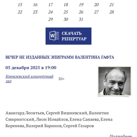
15
16
17
18
19
20
21
22
23
24
25
26
27
28
29
30
31
СКАЧАТЬ
РЕПЕРТУАР
ВЕЧЕР НЕ ИЗДАННЫХ ЭПИГРАММ ВАЛЕНТИНА ГАФТА
05 декабря 2025 в 19:00
Кремлевский концертный
16+
зал
Авангард Леонтьев, Сергей Вишневский, Валентин
Смирнитский, Лион Измайлов, Елена Санаева, Елена
Коренева, Валерий Баринов, Сергей Газаров
Подробнее