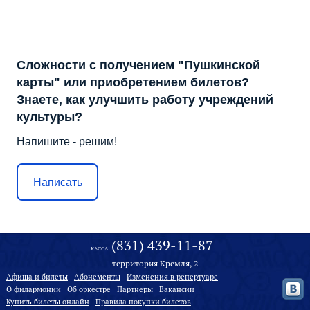
Сложности с получением "Пушкинской
карты" или приобретением билетов?
Знаете, как улучшить работу учреждений
культуры?
Напишите - решим!
Написать
(831) 439-11-87
КАССА:
территория Кремля, 2
Афиша и билеты
Абонементы
Изменения в репертуаре
О филармонии
Oб оркестре
Партнеры
Вакансии
Купить билеты онлайн
Правила покупки билетов