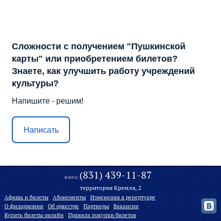
Сложности с получением "Пушкинской
карты" или приобретением билетов?
Знаете, как улучшить работу учреждений
культуры?
Напишите - решим!
Написать
(831) 439-11-87
КАССА:
территория Кремля, 2
Афиша и билеты
Абонементы
Изменения в репертуаре
О филармонии
Oб оркестре
Партнеры
Вакансии
Купить билеты онлайн
Правила покупки билетов