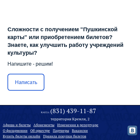
Сложности с получением "Пушкинской
карты" или приобретением билетов?
Знаете, как улучшить работу учреждений
культуры?
Напишите - решим!
Написать
(831) 439-11-87
КАССА:
территория Кремля, 2
Афиша и билеты
Абонементы
Изменения в репертуаре
О филармонии
Oб оркестре
Партнеры
Вакансии
Купить билеты онлайн
Правила покупки билетов